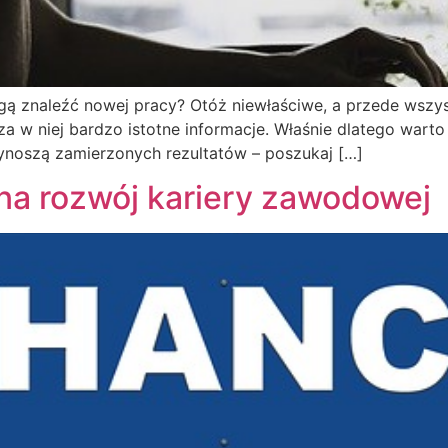
ogą znaleźć nowej pracy? Otóż niewłaściwe, a przede wszys
 w niej bardzo istotne informacje. Właśnie dlatego warto 
zynoszą zamierzonych rezultatów – poszukaj […]
 na rozwój kariery zawodowej