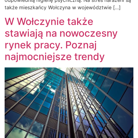
odpowiednią higienę psychiczną. Na stres narażeni są
także mieszkańcy Wołczyna w województwie […]
W Wołczynie także
stawiają na nowoczesny
rynek pracy. Poznaj
najmocniejsze trendy